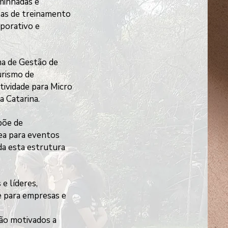
aminhadas e
sas de treinamento
rporativo e
ma de Gestão de
urismo de
ividade para Micro
 Catarina.
põe de
ea para eventos
da esta estrutura
e líderes,
e para empresas e
 são motivados a