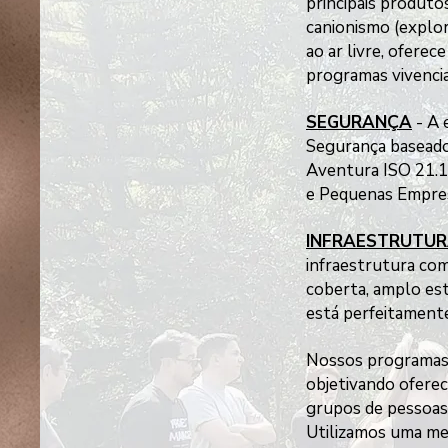
principais produto
canionismo (explo
ao ar livre, ofere
programas vivencia
SEGURANÇA
- A 
Segurança baseado
Aventura ISO 21.1
e Pequenas Empres
INFRAESTRUTU
infraestrutura com
coberta, amplo est
está perfeitamente
Nossos programas a
objetivando oferec
grupos de pessoas
Utilizamos uma met